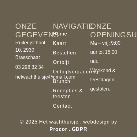
ONZE
NAVIGATIE
ONZE
GEGEVENS
OPENINGS
Home
Ruiterijschool
Ma – vrij: 9:00
Kaart
10, 2930
uur tot 15:00
Bestellen
Brasschaat
uur.
Ontbijt
03 296 32 34
Weekend &
Ontbijtvergadering
hetwachthuisje@gmail.com
feestdagen
Brunch
gesloten.
Recepties &
feesten
Contact
© 2025 Het wachthuisje . webdesign by
Procor
.
GDPR