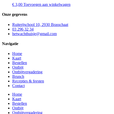
€
3,00
Toevoegen aan winkelwagen
Onze gegevens
Ruiterijschool 10, 2930 Brasschaat
03 296 32 34
hetwachthuisje@gmail.com
Navigatie
Home
Kaart
Bestellen
Ontbijt
Ontbijtvergadering
Brunch
Recepties & feesten
Contact
Home
Kaart
Bestellen
Ontbijt
Ontbijtvergadering